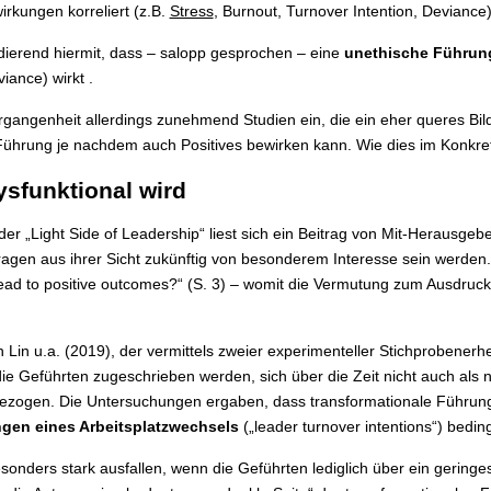
rkungen korreliert (z.B.
Stress
, Burnout, Turnover Intention, Deviance)
dierend hiermit, dass – salopp gesprochen – eine
unethische Führun
iance) wirkt .
gangenheit allerdings zunehmend Studien ein, die ein eher queres Bild
rung je nachdem auch Positives bewirken kann. Wie dies im Konkreten
sfunktional wird
der „Light Side of Leadership“ liest sich ein Beitrag von Mit-Herausgeb
en aus ihrer Sicht zukünftig von besonderem Interesse sein werden. D
lead to positive outcomes?“ (S. 3) – womit die Vermutung zum Ausdruck
 von Lin u.a. (2019), der vermittels zweier experimenteller Stichproben
die Geführten zugeschrieben werden, sich über die Zeit nicht auch als n
on bezogen. Die Untersuchungen ergaben, dass transformationale Führ
gen eines Arbeitsplatzwechsels
(„leader turnover intentions“) bedi
sonders stark ausfallen, wenn die Geführten lediglich über ein geringes