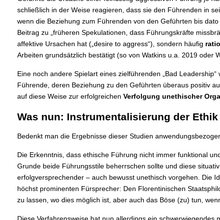
schließlich in der Weise reagieren, dass sie den Führenden in se
wenn die Beziehung zum Führenden von den Geführten bis dato
Beitrag zu „früheren Spekulationen, dass Führungskräfte missbräuc
affektive Ursachen hat („desire to aggress“), sondern häufig
rati
Arbeiten grundsätzlich bestätigt (so von Watkins u.a. 2019 oder W
Eine noch andere Spielart eines zielführenden „Bad Leadership“ w
Führende, deren Beziehung zu den Geführten überaus positiv ausfä
auf diese Weise zur erfolgreichen
Verfolgung unethischer Orga
Was nun: Instrumentalisierung der Ethik
Bedenkt man die Ergebnisse dieser Studien anwendungsbezogen 
Die Erkenntnis, dass ethische Führung nicht immer funktional un
Grunde beide Führungsstile beherrschen sollte und diese situativ
erfolgversprechender – auch bewusst unethisch vorgehen. Die I
höchst prominenten Fürsprecher: Den Florentinischen Staatsph
zu lassen, wo dies möglich ist, aber auch das Böse (zu) tun, wenn
Diese Verfahrensweise hat nun allerdings ein schwerwiegendes 