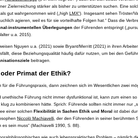
iner Zielerreichung stärker als bisher zu unterstützen suchen. Eine sol
 als gut wahrgenommen wird („high
LMX“
). Insgesamt sehen Tröster/V
hlich agieren, weil es für sie vorteilhafte Folgen hat.“ Dass die Verbr
onal-instrumentellen Überlegungen
der Führenden entspringt („pursui
alter u.a. 2015).
eisen Nguyen u.a. (2021) sowie Bryant/Merritt (2021) in ihren Arbeiten 
llt, diese Beziehungsqualität häufig dafür nutzen, um bei den Geführt
nisationsziele
beitragen.
 oder Primat der Ethik?
für die Führungspraxis, dann zeichnen sich im Wesentlichen zwei mö
d unethische Führung nicht immer dysfunktional ist, kann zum einen so
 klug zu kombinieren hätte. Sprich: Führende sollten nicht immer nur „
dee einer solchen
Flexibilität in Sachen Ethik und Moral
ist dabei du
ilosophen
Niccolò Machiavelli
, der den Führenden in seiner berühmten S
 es sein muss“ (Machiavelli 1990, S. 88).
moralphilosophisches wie auch lebenspraktisches Problem – nämlich d