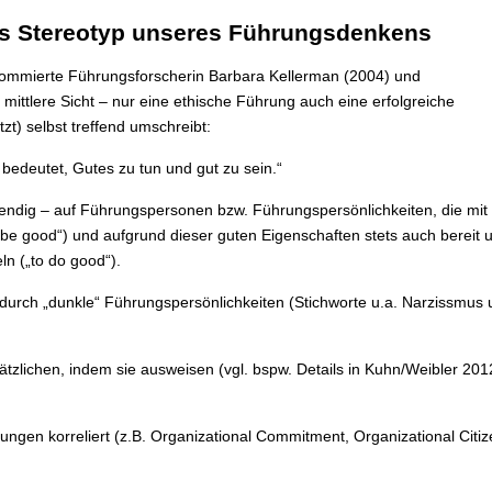
les Stereotyp unseres Führungsdenkens
renommierte Führungsforscherin Barbara Kellerman (2004) und
mittlere Sicht – nur eine ethische Führung auch eine erfolgreiche
t) selbst treffend umschreibt:
bedeutet, Gutes zu tun und gut zu sein.“
dig – auf Führungspersonen bzw. Führungspersönlichkeiten, die mit a
o be good“) und aufgrund dieser guten Eigenschaften stets auch bereit 
n („to do good“).
 durch „dunkle“ Führungspersönlichkeiten (Stichworte u.a. Narzissmus 
sätzlichen, indem sie ausweisen (vgl. bspw. Details in Kuhn/Weibler 2
ngen korreliert (z.B. Organizational Commitment, Organizational Citize