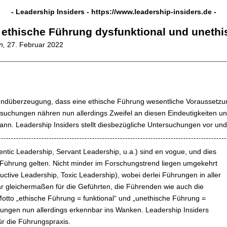
- Leadership Insiders -
https://www.leadership-insiders.de
-
ethische Führung dysfunktional und unethi
hn,
27. Februar 2022
undüberzeugung, dass eine ethische Führung wesentliche Voraussetzu
rsuchungen nähren nun allerdings Zweifel an diesen Eindeutigkeiten u
 kann. Leadership Insiders stellt diesbezügliche Untersuchungen vor 
entic Leadership, Servant Leadership, u.a.) sind en vogue, und dies
her Führung gelten. Nicht minder im Forschungstrend liegen umgekehrt
ctive Leadership, Toxic Leadership), wobei derlei Führungen in aller
 gleichermaßen für die Geführten, die Führenden wie auch die
tto „ethische Führung = funktional“ und „unethische Führung =
hungen nun allerdings erkennbar ins Wanken. Leadership Insiders
ür die Führungspraxis.