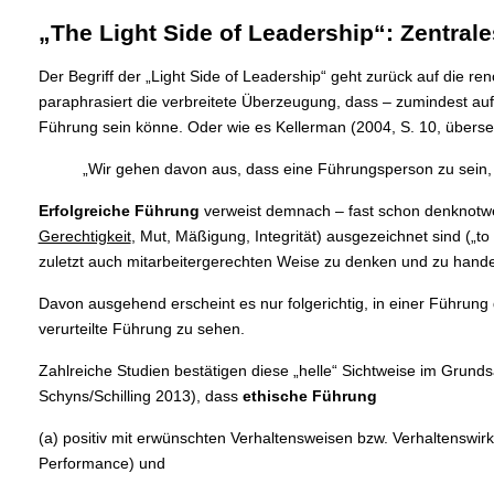
„The Light Side of Leadership“: Zentra
Der Begriff der „Light Side of Leadership“ geht zurück auf die 
paraphrasiert die verbreitete Überzeugung, dass – zumindest auf 
Führung sein könne. Oder wie es Kellerman (2004, S. 10, übersetz
„Wir gehen davon aus, dass eine Führungsperson zu sein, 
Erfolgreiche Führung
verweist demnach – fast schon denknotwen
Gerechtigkeit
, Mut, Mäßigung, Integrität) ausgezeichnet sind („t
zuletzt auch mitarbeitergerechten Weise zu denken und zu handel
Davon ausgehend erscheint es nur folgerichtig, in einer Führung
verurteilte Führung zu sehen.
Zahlreiche Studien bestätigen diese „helle“ Sichtweise im Grund
Schyns/Schilling 2013), dass
ethische Führung
(a) positiv mit erwünschten Verhaltensweisen bzw. Verhaltenswirku
Performance) und