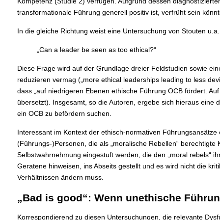
Kompetenz (Studie 2) verfügen. Aufgrund dessen diagnostizierte
transformationale Führung generell positiv ist, verfrüht sein könnt
In die gleiche Richtung weist eine Untersuchung von Stouten u.a. 
„Can a leader be seen as too ethical?“
Diese Frage wird auf der Grundlage dreier Feldstudien sowie eine
reduzieren vermag („more ethical leaderships leading to less dev
dass „auf niedrigeren Ebenen ethische Führung OCB fördert. Auf
übersetzt). Insgesamt, so die Autoren, ergebe sich hieraus eine 
ein OCB zu befördern suchen.
Interessant im Kontext der ethisch-normativen Führungsansätze er
(Führungs-)Personen, die als „moralische Rebellen“ berechtigte 
Selbstwahrnehmung eingestuft werden, die den „moral rebels“ i
Geratene hinweisen, ins Abseits gestellt und es wird nicht die kr
Verhältnissen ändern muss.
„Bad is good“: Wenn unethische Führung
Korrespondierend zu diesen Untersuchungen, die relevante Dysfun