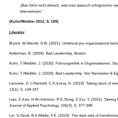
„Man führt nicht ethisch, weil man dadurch erfolgreicher
übernehmen.“
(Kuhn/Weibler 2012, S. 159)
Literatur
Bryant, W./Merritt, S.M. (2021): Unethical pro-organizational beh
Kellerman, B. (2004): Bad Leadership, Boston
Kuhn, T./Weibler, J. (2020): Führungsethik in Organisationen, Stu
Kuhn, T./Weibler, J. (2020): Bad Leadership. Von Narzissten &
Lemoine, G.J./Hartnell, C.A./Leroy, H. (2019): Taking stock of mo
13(1), S. 148-187
Liao, Z./Lee, H.W./Johnson, R.E./Song, Z./Liu, Y. (2021): Seeing
Journal of Applied Psychology, 106(3), S. 377-398
Lin, S./Scott, B.A./Matta, F.K. (2019): The dark side of transfor