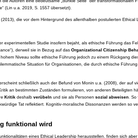
n die Autoren eine bedeutsame „dunkle Seite“ der transformationalen
e“ (Lin u.a. 2019, S. 1557 übersetzt).
(2013), die vor dem Hintergrund des allenthalben postulierten Ethical L
r experimentellen Studie insofern bejaht, als ethische Führung das Feh
iance“), derweil sie in Bezug auf das
Organizational Citizenship Beh
 hohem Niveau sollte ethische Führung jedoch zu einem Rückgang diese
dilemmatische Situation für Organisationen, die durch ethische Führung 
scheint schließlich auch der Befund von Monin u.a. (2008), der auf vie
Kritik an bestimmten Zuständen formulieren, von anderen Beteiligten h
hre
Kritik
deshalb
verübeln
und sie als Personen
sozial abweisen
. So
itikwürdige Tat reflektiert. Kognitiv-moralische Dissonanzen werden so
 funktional wird
ktionalitäten eines Ethical Leadership herausstellen, finden sich ab