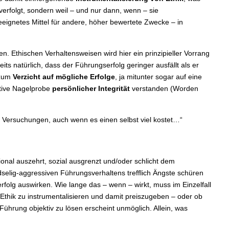
 verfolgt, sondern weil – und nur dann, wenn – sie
geeignetes Mittel für andere, höher bewertete Zwecke – in
. Ethischen Verhaltensweisen wird hier ein prinzipieller Vorrang
s natürlich, dass der Führungserfolg geringer ausfällt als er
 zum
Verzicht auf mögliche Erfolge
, ja mitunter sogar auf eine
mative Nagelprobe
persönlicher Integrität
verstanden (Worden
er Versuchungen, auch wenn es einen selbst viel kostet…“
nal auszehrt, sozial ausgrenzt und/oder schlicht dem
ndselig-aggressiven Führungsverhaltens trefflich Ängste schüren
rfolg auswirken. Wie lange das – wenn – wirkt, muss im Einzelfall
 Ethik zu instrumentalisieren und damit preiszugeben – oder ob
Führung objektiv zu lösen erscheint unmöglich. Allein, was