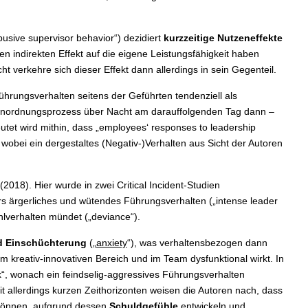
usive supervisor behavior“) dezidiert
kurzzeitige Nutzeneffekte
n indirekten Effekt auf die eigene Leistungsfähigkeit haben
cht verkehre sich dieser Effekt dann allerdings in sein Gegenteil.
hrungsverhalten seitens der Geführten tendenziell als
 Einordnungsprozess über Nacht am darauffolgenden Tag dann –
utet wird mithin, dass „employees‘ responses to leadership
 wobei ein dergestaltes (Negativ-)Verhalten aus Sicht der Autoren
18). Hier wurde in zwei Critical Incident-Studien
rs ärgerliches und wütendes Führungsverhalten („intense leader
lverhalten mündet („deviance“).
d Einschüchterung
(„
anxiety
“), was verhaltensbezogen dann
m kreativ-innovativen Bereich und im Team dysfunktional wirkt. In
k“, wonach ein feindselig-aggressives Führungsverhalten
t allerdings kurzen Zeithorizonten weisen die Autoren nach, dass
n können, aufgrund dessen
Schuldgefühle
entwickeln und