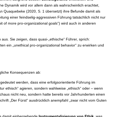
che Dynamik wird vor allem dann als wahrscheinlich erachtet,
an Quaquebeke (2020, S. 1 übersetzt) ihre Befunde damit als
eitung einer feindselig-aggressiven Führung tatsächlich nicht nur
t of more pro-organizational goals“) wird auch in anderen
aus. Sie zeigen, dass quasi-„ethische“ Führer, sprich:
en ein „unethical pro-organizational behavior“ zu erwirken und
gliche Konsequenzen ab:
 gedeutet werden, dass eine erfolgsorientierte Führung im
stur ethisch“ agieren, sondern wahlweise „ethisch“ oder – wenn
rchaus nicht neu, sondern hatte bereits vor Jahrhunderten einen
chrift „Der Fürst“ ausdrücklich anempfahl „zwar nicht vom Guten
ie damit einhergehende
Instrumentalisierung von Ethik
, was