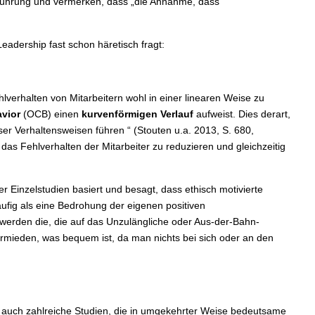
 Führung und vermerken, dass „die Annahme, dass
eadership fast schon häretisch fragt:
lverhalten von Mitarbeitern wohl in einer linearen Weise zu
avior
(OCB) einen
kurvenförmigen Verlauf
aufweist. Dies derart,
r Verhaltensweisen führen “ (Stouten u.a. 2013, S. 680,
das Fehlverhalten der Mitarbeiter zu reduzieren und gleichzeitig
r Einzelstudien basiert und besagt, dass ethisch motivierte
äufig als eine Bedrohung der eigenen positiven
 werden die, die auf das Unzulängliche oder Aus-der-Bahn-
 vermieden, was bequem ist, da man nichts bei sich oder an den
er auch zahlreiche Studien, die in umgekehrter Weise bedeutsame