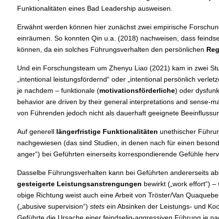
Funktionalitäten eines Bad Leadership ausweisen.
Erwähnt werden können hier zunächst zwei empirische Forschungen
einräumen. So konnten Qin u.a. (2018) nachweisen, dass feindseli
können, da ein solches Führungsverhalten den persönlichen
Reg
Und ein Forschungsteam um Zhenyu Liao (2021) kam in zwei Studi
„intentional leistungsfördernd“ oder „intentional persönlich 
je nachdem – funktionale (
motivationsförderliche
) oder dysfun
behavior are driven by their general interpretations and sense-ma
von Führenden jedoch nicht als dauerhaft geeignete Beeinflussung
Auf generell
längerfristige Funktionalitäten
unethischer Führun
nachgewiesen (das sind Studien, in denen nach für einen besonde
anger“) bei Geführten einerseits korrespondierende Gefühle her
Dasselbe Führungsverhalten kann bei Geführten andererseits ab
gesteigerte Leistungsanstrengungen
bewirkt („work effort“) – 
obige Richtung weist auch eine Arbeit von Tröster/Van Quaquebe
(„abusive supervision“)
stets
ein Absinken der Leistungs- und Koop
Geführte die Ursache einer feindselig-aggressiven Führung je n