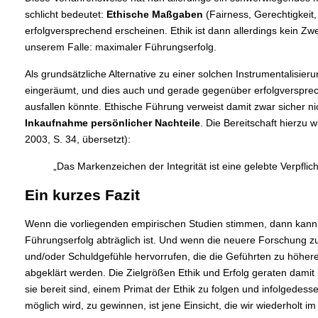
schlicht bedeutet:
Ethische Maßgaben
(Fairness, Gerechtigkeit,
erfolgversprechend erscheinen. Ethik ist dann allerdings kein Zw
unserem Falle: maximaler Führungserfolg.
Als grundsätzliche Alternative zu einer solchen Instrumentalisie
eingeräumt, und dies auch und gerade gegenüber erfolgversprechen
ausfallen könnte. Ethische Führung verweist damit zwar sicher ni
Inkaufnahme persönlicher Nachteile
. Die Bereitschaft hierzu 
2003, S. 34, übersetzt):
„Das Markenzeichen der Integrität ist eine gelebte Verpfli
Ein kurzes Fazit
Wenn die vorliegenden empirischen Studien stimmen, dann kann 
Führungserfolg abträglich ist. Und wenn die neuere Forschung zur
und/oder Schuldgefühle hervorrufen, die die Geführten zu höherer
abgeklärt werden. Die Zielgrößen Ethik und Erfolg geraten damit 
sie bereit sind, einem Primat der Ethik zu folgen und infolgede
möglich wird, zu gewinnen, ist jene Einsicht, die wir wiederholt i