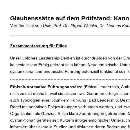
Glaubenssätze auf dem Prüfstand: Kann 
Veröffentlicht von
Univ.-Prof. Dr. Jürgen Weibler, Dr. Thomas Ku
Zusammenfassung für Eilige
Unser übliches Leadership-Denken ist durchdrungen von der Gr
keinesfalls von Erfolg gekrönt sein könne. Neue empirische Unte
dysfunktional und unethische Führung potenziell funktional sein
Ethisch-normative Führungsansätze
(Ethical Leadership, Auth
nicht zuletzt deshalb, weil sie als zentrale Garanten erfolgreic
auch Typologien einer „dunklen“ Führung (Bad Leadership, Destru
Regel mit negativen Folgewirkungen verbunden werden, und zwar
Organisation als Ganzes. Solch klare Zuordnungen getreu dem Mo
dysfunktional“ geraten seit Kurzem infolge empirischer Untersuc
informiert über aktuelle Studien und diskutiert deren Bedeutung f