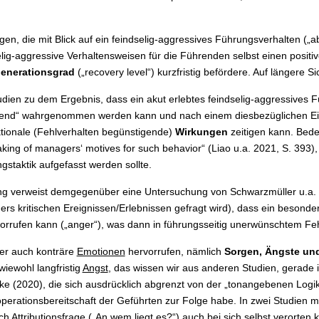
, die mit Blick auf ein feindselig-aggressives Führungsverhalten („ab
g-aggressive Verhaltensweisen für die Führenden selbst einen positive
enerationsgrad
(„recovery level“) kurzfristig befördere. Auf längere Si
en zu dem Ergebnis, dass ein akut erlebtes feindselig-aggressives Fü
verletzend“ wahrgenommen werden kann und nach einem diesbezüglichen
ktionale (Fehlverhalten begünstigende)
Wirkungen
zeitigen kann. Bede
king of managers‘ motives for such behavior“ (Liao u.a. 2021, S. 393),
staktik aufgefasst werden sollte.
g verweist demgegenüber eine Untersuchung von Schwarzmüller u.a. (20
rs kritischen Ereignissen/Erlebnissen gefragt wird), dass ein besonde
vorrufen kann („anger“), was dann in führungsseitig unerwünschtem Feh
er auch konträre
Emotionen
hervorrufen, nämlich
Sorgen, Ängste un
wiewohl langfristig
Angst
, das wissen wir aus anderen Studien, gerade i
ke (2020), die sich ausdrücklich abgrenzt von der „tonangebenen Logi
erationsbereitschaft der Geführten zur Folge habe. In zwei Studien mi
ach
Attributionsfrage
(„An wem liegt es?“) auch bei sich selbst verorte