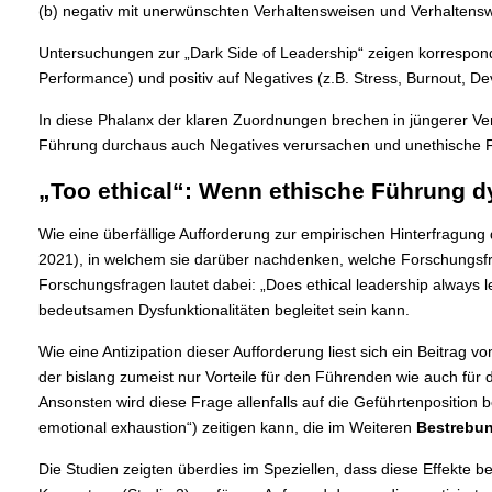
(b) negativ mit unerwünschten Verhaltensweisen und Verhaltenswi
Untersuchungen zur „Dark Side of Leadership“ zeigen korrespon
Performance) und positiv auf Negatives (z.B. Stress, Burnout, Dev
In diese Phalanx der klaren Zuordnungen brechen in jüngerer Ver
Führung durchaus auch Negatives verursachen und unethische Füh
„Too ethical“: Wenn ethische Führung dy
Wie eine überfällige Aufforderung zur empirischen Hinterfragung 
2021), in welchem sie darüber nachdenken, welche Forschungsfrag
Forschungsfragen lautet dabei: „Does ethical leadership always 
bedeutsamen Dysfunktionalitäten begleitet sein kann.
Wie eine Antizipation dieser Aufforderung liest sich ein Beitrag
der bislang zumeist nur Vorteile für den Führenden wie auch für 
Ansonsten wird diese Frage allenfalls auf die Geführtenpositi
emotional exhaustion“) zeitigen kann, die im Weiteren
Bestrebun
Die Studien zeigten überdies im Speziellen, dass diese Effekte be