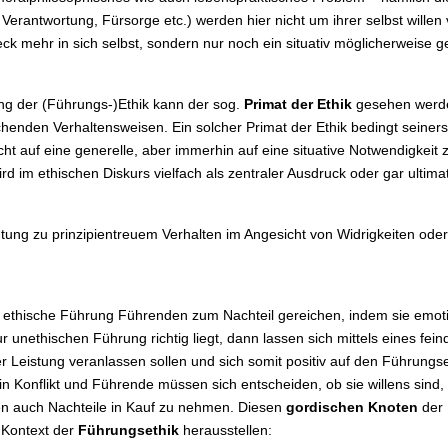
 Verantwortung, Fürsorge etc.) werden hier nicht um ihrer selbst willen
eck mehr in sich selbst, sondern nur noch ein situativ möglicherweise 
rung der (Führungs-)Ethik kann der sog.
Primat der Ethik
gesehen werden
den Verhaltensweisen. Ein solcher Primat der Ethik bedingt seinerseit
cht auf eine generelle, aber immerhin auf eine situative Notwendigkeit
wird im ethischen Diskurs vielfach als zentraler Ausdruck oder gar ulti
chtung zu prinzipientreuem Verhalten im Angesicht von Widrigkeiten od
ethische Führung Führenden zum Nachteil gereichen, indem sie emotio
 unethischen Führung richtig liegt, dann lassen sich mittels eines fei
 Leistung veranlassen sollen und sich somit positiv auf den Führungse
in Konflikt und Führende müssen sich entscheiden, ob sie willens sind,
ssen auch Nachteile in Kauf zu nehmen. Diesen
gordischen Knoten
der 
m Kontext der
Führungsethik
herausstellen: