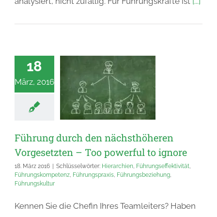
analysiert, nicht zufällig. Für Führungskräfte ist
[...]
18
März, 2016
Führung durch den nächsthöheren
Vorgesetzten – Too powerful to ignore
18. März 2016
|
Schlüsselwörter:
Hierarchien
,
Führungseffektivität
,
Führungskompetenz
,
Führungspraxis
,
Führungsbeziehung
,
Führungskultur
Kennen Sie die Chefin Ihres Teamleiters? Haben