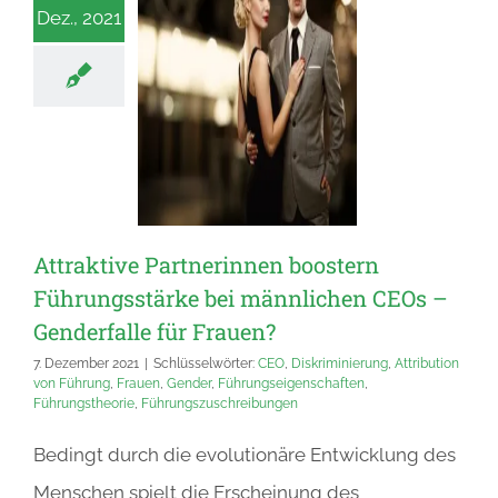
Dez., 2021
Attraktive Partnerinnen boostern
Führungsstärke bei männlichen CEOs –
Genderfalle für Frauen?
7. Dezember 2021
|
Schlüsselwörter:
CEO
,
Diskriminierung
,
Attribution
von Führung
,
Frauen
,
Gender
,
Führungseigenschaften
,
Führungstheorie
,
Führungszuschreibungen
Bedingt durch die evolutionäre Entwicklung des
Menschen spielt die Erscheinung des