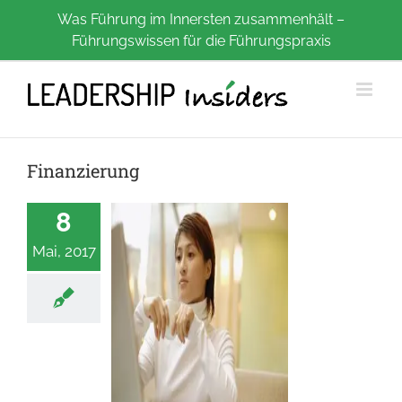
Zum
Was Führung im Innersten zusammenhält –
Führungswissen für die Führungspraxis
Inhalt
springen
Finanzierung
8
Mai, 2017