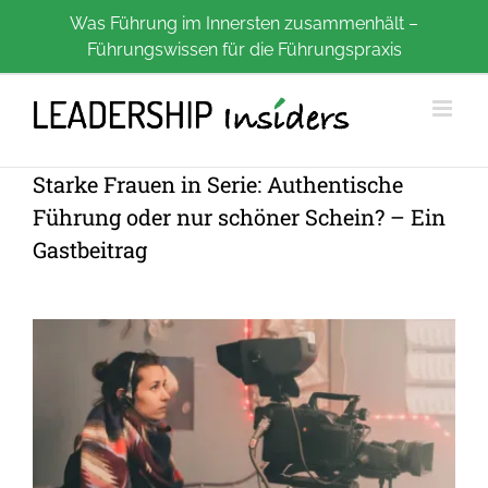
Zum
Was Führung im Innersten zusammenhält –
Führungswissen für die Führungspraxis
Inhalt
springen
Starke Frauen in Serie: Authentische
Führung oder nur schöner Schein? – Ein
Gastbeitrag