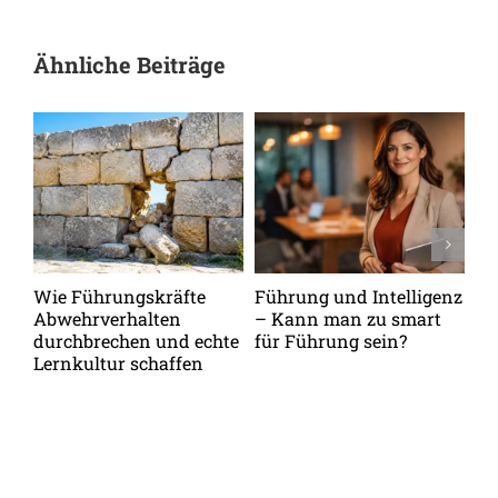
Ähnliche Beiträge
Wie Führungskräfte
Führung und Intelligenz
Me
Abwehrverhalten
– Kann man zu smart
tr
durchbrechen und echte
für Führung sein?
Ku
Lernkultur schaffen
Lö
Ga