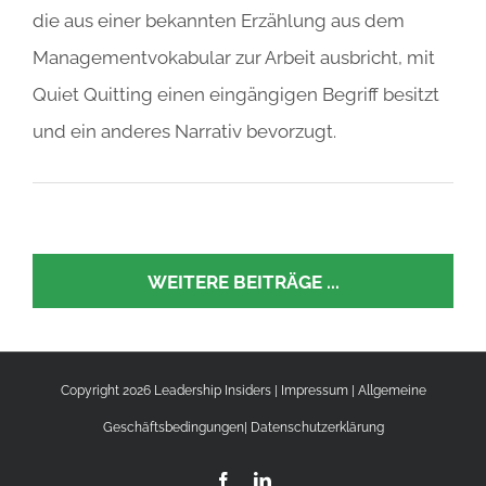
die aus einer bekannten Erzählung aus dem
Managementvokabular zur Arbeit ausbricht, mit
Quiet Quitting einen eingängigen Begriff besitzt
und ein anderes Narrativ bevorzugt.
WEITERE BEITRÄGE ...
Copyright 2026 Leadership Insiders |
Impressum
|
Allgemeine
Geschäftsbedingungen
|
Datenschutzerklärung
Facebook
LinkedIn