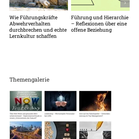
Wie Führungskräfte
Führung und Hierarchie
Vo
Abwehrverhalten
– Reflexionen über eine
zu
durchbrechen und echte
offene Beziehung
Me
Lernkultur schaffen
op
Themengalerie