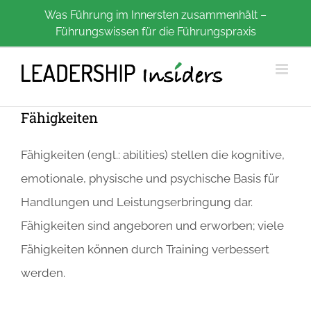
Zum
Was Führung im Innersten zusammenhält –
Führungswissen für die Führungspraxis
Inhalt
springen
Fähigkeiten
Fähigkeiten (engl.: abilities) stellen die kognitive,
emotionale, physische und psychische Basis für
Handlungen und Leistungserbringung dar.
Fähigkeiten sind angeboren und erworben; viele
Fähigkeiten können durch Training verbessert
werden.