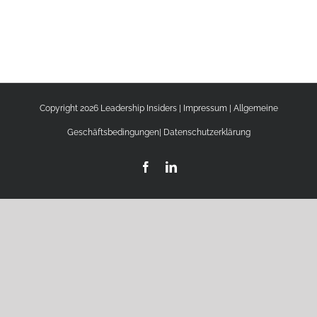
Copyright 2026 Leadership Insiders |
Impressum
|
Allgemeine
Geschäftsbedingungen
|
Datenschutzerklärung
Facebook
LinkedIn