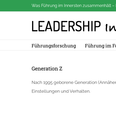
Zum
Was Führung im Innersten zusammenhält – 
Inhalt
springen
Führungsforschung
Führung im F
Generation Z
Nach 1995 geborene Generation (Annäheru
Einstellungen und Verhalten.