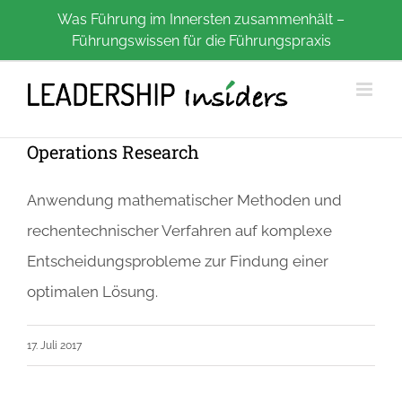
Zum
Was Führung im Innersten zusammenhält –
Führungswissen für die Führungspraxis
Inhalt
springen
Operations Research
Anwendung mathematischer Methoden und
rechentechnischer Verfahren auf komplexe
Entscheidungsprobleme zur Findung einer
optimalen Lösung.
17. Juli 2017