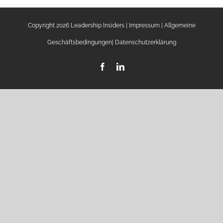
Copyright 2026 Leadership Insiders |
Impressum
|
Allgemeine
Geschäftsbedingungen
|
Datenschutzerklärung
Facebook
LinkedIn