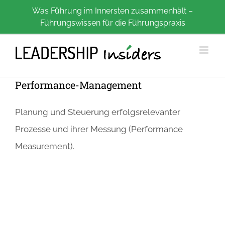
Zum
Was Führung im Innersten zusammenhält –
Führungswissen für die Führungspraxis
Inhalt
springen
Performance-Management
Planung und Steuerung erfolgsrelevanter
Prozesse und ihrer Messung (Performance
Measurement).