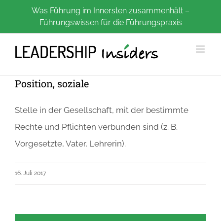
Zum
Was Führung im Innersten zusammenhält –
Führungswissen für die Führungspraxis
Inhalt
springen
Position, soziale
Stelle in der Gesellschaft, mit der bestimmte
Rechte und Pflichten verbunden sind (z. B.
Vorgesetzte, Vater, Lehrerin).
16. Juli 2017