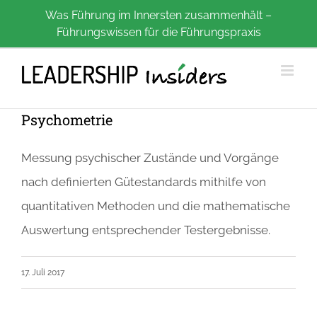
Zum
Was Führung im Innersten zusammenhält –
Führungswissen für die Führungspraxis
Inhalt
springen
Psychometrie
Messung psychischer Zustände und Vorgänge
nach definierten Gütestandards mithilfe von
quantitativen Methoden und die mathematische
Auswertung entsprechender Testergebnisse.
17. Juli 2017