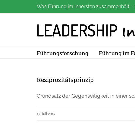
Zum
Was Führung im Innersten zusammenhält – 
Inhalt
springen
Führungsforschung
Führung im F
Reziprozitätsprinzip
Grundsatz der Gegenseitigkeit in einer soz
17. Juli 2017