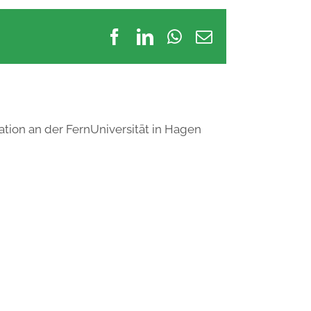
Facebook
LinkedIn
WhatsApp
E-
Mail
ation an der FernUniversität in Hagen