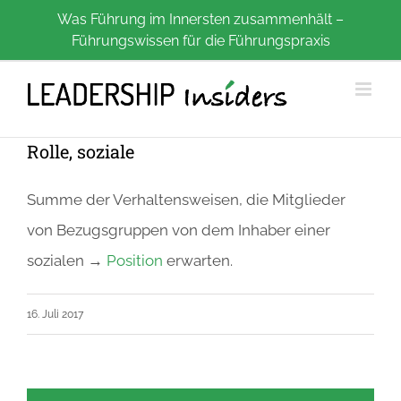
Zum
Was Führung im Innersten zusammenhält –
Führungswissen für die Führungspraxis
Inhalt
springen
Rolle, soziale
Summe der Verhaltensweisen, die Mitglieder
von Bezugsgruppen von dem Inhaber einer
sozialen →
Position
erwarten.
16. Juli 2017