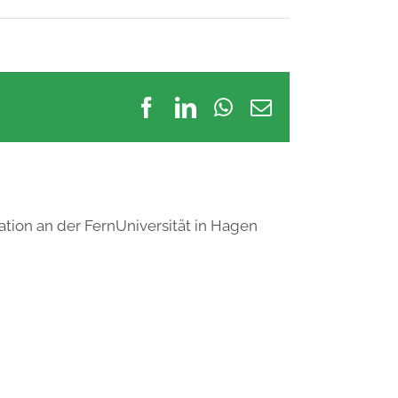
Facebook
LinkedIn
WhatsApp
E-
Mail
ation an der FernUniversität in Hagen