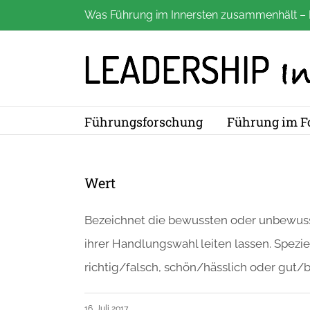
Zum
Was Führung im Innersten zusammenhält – 
Inhalt
springen
Führungsforschung
Führung im F
Wert
Bezeichnet die bewussten oder unbewusst
ihrer Handlungswahl leiten lassen. Spezi
richtig/falsch, schön/hässlich oder gut/b
16. Juli 2017