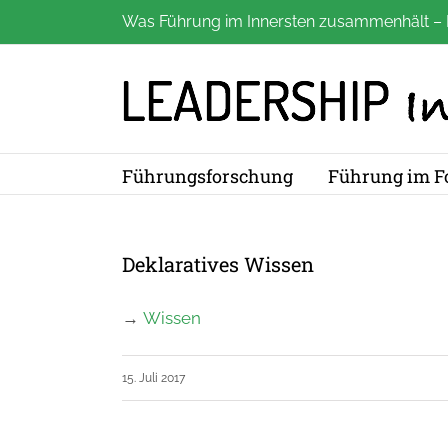
Zum
Was Führung im Innersten zusammenhält – 
Inhalt
springen
Führungsforschung
Führung im F
Deklaratives Wissen
→
Wissen
15. Juli 2017