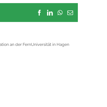
Facebook
LinkedIn
WhatsApp
E-
Mail
ation an der FernUniversität in Hagen