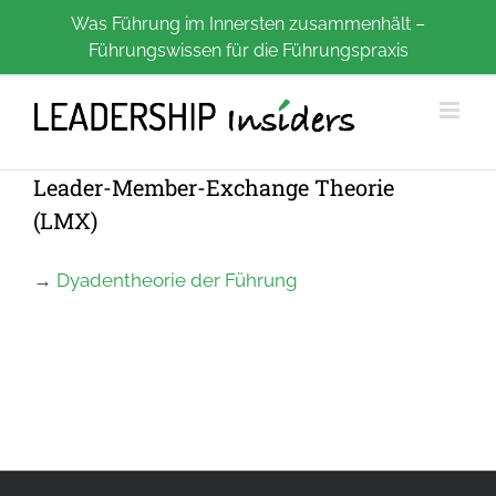
Zum
Was Führung im Innersten zusammenhält –
Führungswissen für die Führungspraxis
Inhalt
springen
Leader-Member-Exchange Theorie
(LMX)
→
Dyadentheorie der Führung