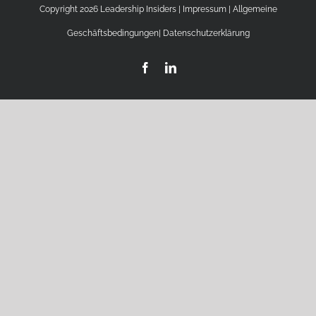
Copyright 2026 Leadership Insiders |
Impressum
|
Allgemeine
Geschäftsbedingungen
|
Datenschutzerklärung
Facebook
LinkedIn