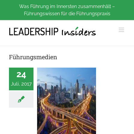
Zum
Was Führung im Innersten zusammenhält –
Führungswissen für die Führungspraxis
Inhalt
springen
Führungsmedien
24
Juli, 2017