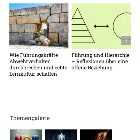
Wie Führungskräfte
Führung und Hierarchie
Vo
Abwehrverhalten
– Reflexionen über eine
zu
durchbrechen und echte
offene Beziehung
Me
Lernkultur schaffen
op
Themengalerie