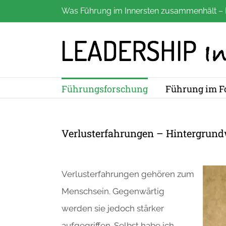
Zum
Was Führung im Innersten zusammenhält – 
Inhalt
springen
Führungsforschung
Führung im F
Verlusterfahrungen – Hintergrund
Verlusterfahrungen gehören zum
Menschsein. Gegenwärtig
werden sie jedoch stärker
aufgegriffen. Selbst habe ich