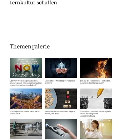
Lernkultur schaffen
op
Themengalerie