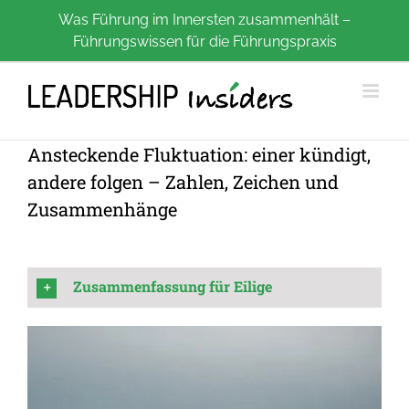
Zum
Was Führung im Innersten zusammenhält –
Führungswissen für die Führungspraxis
Inhalt
springen
Ansteckende Fluktuation: einer kündigt,
andere folgen – Zahlen, Zeichen und
Zusammenhänge
Zusammenfassung für Eilige