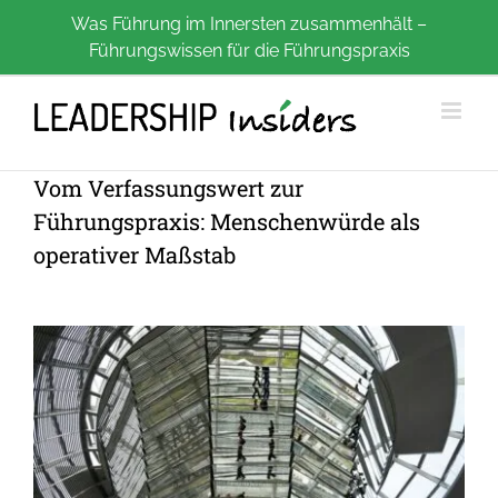
Zum
Was Führung im Innersten zusammenhält –
Führungswissen für die Führungspraxis
Inhalt
springen
Vom Verfassungswert zur
Führungspraxis: Menschenwürde als
operativer Maßstab