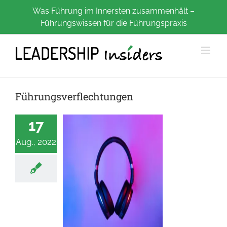
Zum
Was Führung im Innersten zusammenhält –
Führungswissen für die Führungspraxis
Inhalt
springen
Führungsverflechtungen
17
Aug., 2022