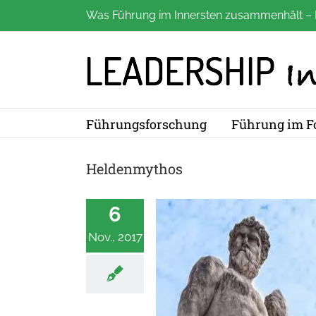
Zum
Was Führung im Innersten zusammenhält – 
Inhalt
springen
Führungsforschung
Führung im F
Heldenmythos
6
Nov., 2017