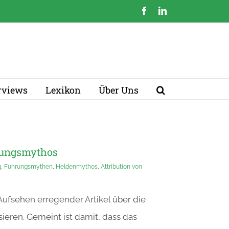
Facebook
LinkedIn
erviews
Lexikon
Über Uns
hrungsmythos
g
,
Führungsmythen
,
Heldenmythos
,
Attribution von
Aufsehen erregender Artikel über die
eren. Gemeint ist damit, dass das