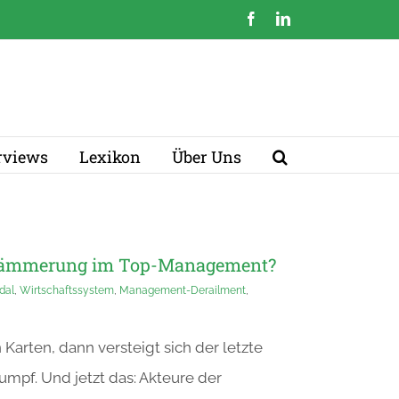
Facebook
LinkedIn
erviews
Lexikon
Über Uns
terdämmerung im Top-Management?
dal
,
Wirtschaftssystem
,
Management-Derailment
,
 Karten, dann versteigt sich der letzte
mpf. Und jetzt das: Akteure der