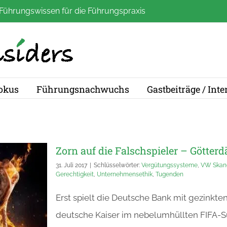
Führungswissen für die Führungspraxis
okus
Führungsnachwuchs
Gastbeiträge / Int
Zorn auf die Falschspieler – Göt
31. Juli 2017
|
Schlüsselwörter:
Vergütungssysteme
,
VW Skan
Gerechtigkeit
,
Unternehmensethik
,
Tugenden
Erst spielt die Deutsche Bank mit gezinkten
deutsche Kaiser im nebelumhüllten FIFA-Su