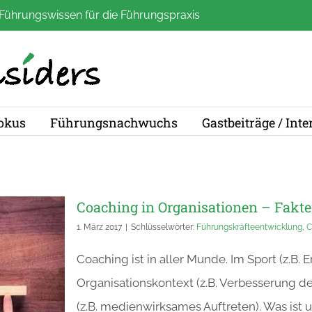
Führungswissen für die Führungspraxis
okus
Führungsnachwuchs
Gastbeiträge / Int
Coaching in Organisationen – Fakt
1. März 2017
|
Schlüsselwörter:
Führungskräfteentwicklung
,
C
Coaching ist in aller Munde. Im Sport (z.B.
Organisationskontext (z.B. Verbesserung de
(z.B. medienwirksames Auftreten). Was ist 