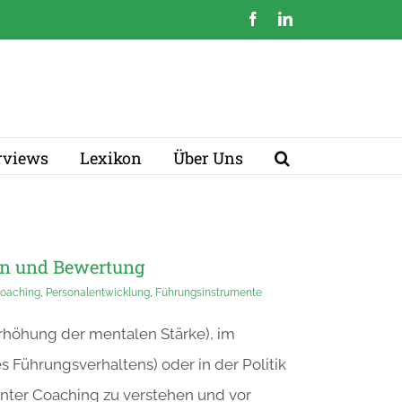
Facebook
LinkedIn
erviews
Lexikon
Über Uns
en und Bewertung
oaching
,
Personalentwicklung
,
Führungsinstrumente
 Erhöhung der mentalen Stärke), im
s Führungsverhaltens) oder in der Politik
unter Coaching zu verstehen und vor