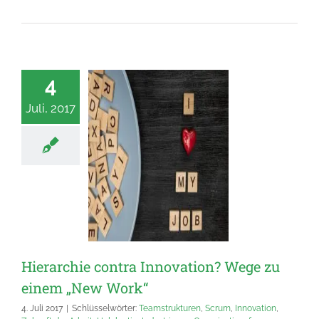
4
Juli, 2017
Hierarchie contra Innovation? Wege zu
einem „New Work“
4. Juli 2017
|
Schlüsselwörter:
Teamstrukturen
,
Scrum
,
Innovation
,