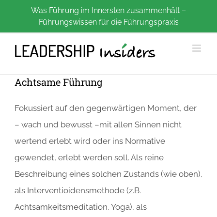
Zum
Was Führung im Innersten zusammenhält –
Führungswissen für die Führungspraxis
Inhalt
springen
Achtsame Führung
Fokussiert auf den gegenwärtigen Moment, der
– wach und bewusst –mit allen Sinnen nicht
wertend erlebt wird oder ins Normative
gewendet, erlebt werden soll. Als reine
Beschreibung eines solchen Zustands (wie oben),
als Interventioidensmethode (z.B.
Achtsamkeitsmeditation, Yoga), als