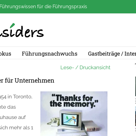
Führungswissen für die Führungspraxis
okus
Führungsnachwuchs
Gastbeiträge / Int
Lese- / Druckansicht
ier für Unternehmen
4 in Toronto,
hte das
uhause auf
sich mehr als 1