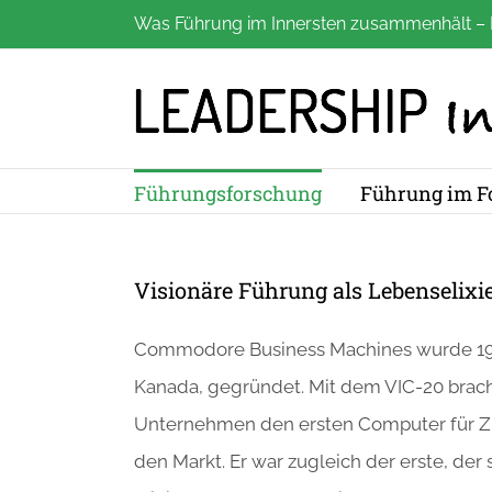
Zum
Was Führung im Innersten zusammenhält – 
Inhalt
springen
Führungsforschung
Führung im F
Visionäre Führung als Lebenselix
Commodore Business Machines wurde 195
Kanada, gegründet. Mit dem VIC-20 brac
Unternehmen den ersten Computer für Z
den Markt. Er war zugleich der erste, der 