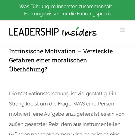
Zum
Was Führung im Innersten zusammenhält –
Führungswissen für die Führungspraxis
Inhalt
springen
Intrinsische Motivation – Versteckte
Gefahren einer moralischen
Überhöhung?
Die Motivationsforschung ist vielgestaltig. Ein
Strang kreist um die Frage, WAS eine Person
motiviert, eine Aufgabe anzugehen: Ist es ein von
außen gesetzter Reiz, dem aus instrumentellen
Gründen nachgekommen wird, oder ist es eine