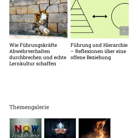
Wie Führungskräfte
Führung und Hierarchie
Vo
Abwehrverhalten
– Reflexionen über eine
zu
durchbrechen und echte
offene Beziehung
Me
Lernkultur schaffen
op
Themengalerie