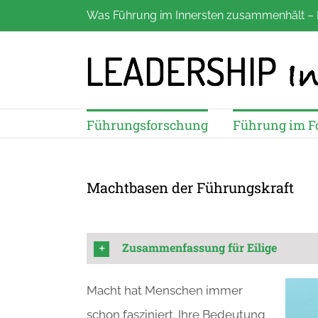
Zum
Was Führung im Innersten zusammenhält – 
Inhalt
springen
Führungsforschung
Führung im F
Machtbasen der Führungskraft
Zusammenfassung für Eilige
Macht hat Menschen immer
schon fasziniert. Ihre Bedeutung