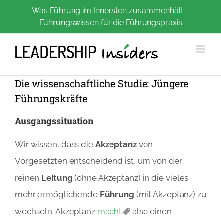
Zum
Was Führung im Innersten zusammenhält –
Führungswissen für die Führungspraxis
Inhalt
springen
Die wissenschaftliche Studie: Jüngere
Führungskräfte
Ausgangssituation
Wir wissen, dass die
Akzeptanz
von
Vorgesetzten entscheidend ist, um von der
reinen
Leitung
(ohne Akzeptanz) in die vieles
mehr ermöglichende
Führung
(mit Akzeptanz) zu
wechseln. Akzeptanz
macht
also einen