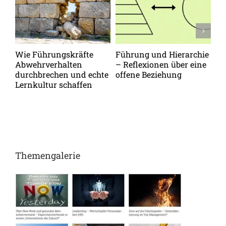
Wie Führungskräfte
Führung und Hierarchie
Vo
Abwehrverhalten
– Reflexionen über eine
zu
durchbrechen und echte
offene Beziehung
Me
Lernkultur schaffen
op
Themengalerie