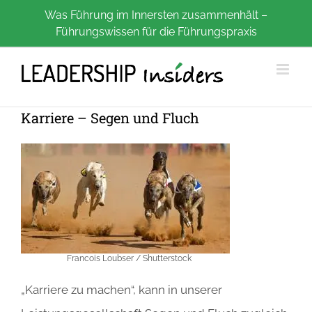
Zum
Was Führung im Innersten zusammenhält –
Führungswissen für die Führungspraxis
Inhalt
springen
Karriere – Segen und Fluch
Francois Loubser / Shutterstock
„Karriere zu machen“, kann in unserer