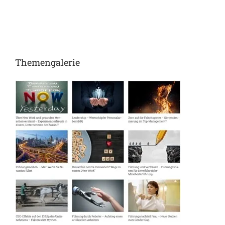
be
Ga
Themengalerie