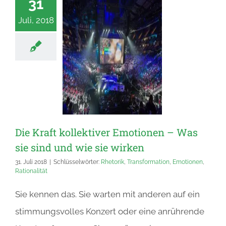
31
Juli, 2018
Die Kraft kollektiver Emotionen – Was
sie sind und wie sie wirken
31. Juli 2018
|
Schlüsselwörter:
Rhetorik
,
Transformation
,
Emotionen
,
Rationalität
Sie kennen das. Sie warten mit anderen auf ein
stimmungsvolles Konzert oder eine anrührende