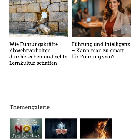
Wie Führungskräfte
Führung und Intelligenz
De
Abwehrverhalten
– Kann man zu smart
de
durchbrechen und echte
für Führung sein?
me
Lernkultur schaffen
Pe
be
Ga
Themengalerie