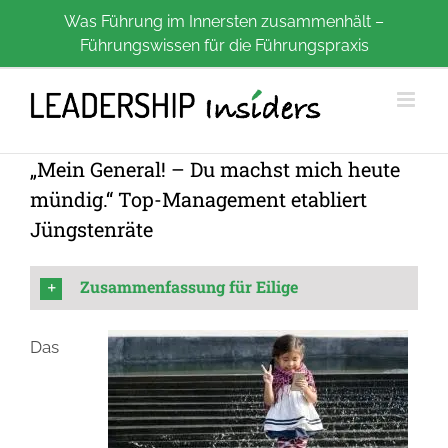
Zum
Was Führung im Innersten zusammenhält –
Führungswissen für die Führungspraxis
Inhalt
springen
„Mein General! – Du machst mich heute
mündig.“ Top-Management etabliert
Jüngstenräte
Zusammenfassung für Eilige
Das