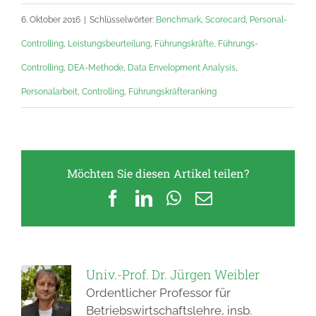
6. Oktober 2016
|
Schlüsselwörter:
Benchmark
,
Scorecard
,
Personal-
Controlling
,
Leistungsbeurteilung
,
Führungskräfte
,
Führungs-
Controlling
,
DEA-Methode
,
Data Envelopment Analysis
,
Personalarbeit
,
Controlling
,
Führungskräfteranking
Möchten Sie diesen Artikel teilen?
Facebook
LinkedIn
WhatsApp
E-
Mail
Univ.-Prof. Dr. Jürgen Weibler
Ordentlicher Professor für
Betriebswirtschaftslehre, insb.