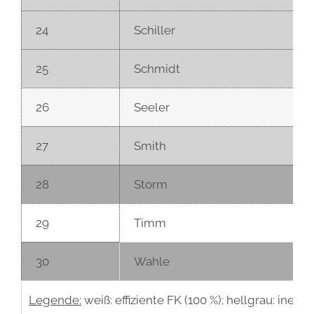
24
Schiller
25
Schmidt
26
Seeler
27
Smith
28
Storm
29
Timm
30
Wahle
Legende:
weiß: effiziente FK (100 %); hellgrau: ine