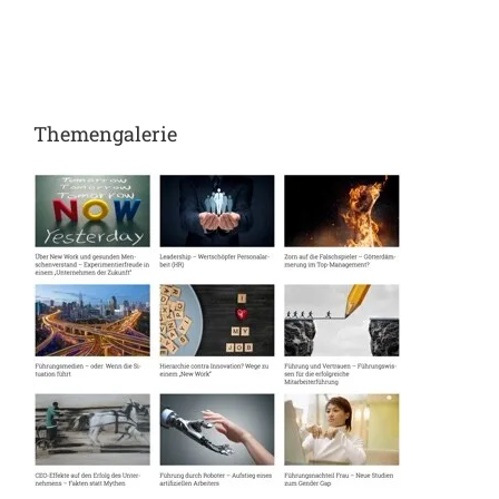
Ga
Themengalerie