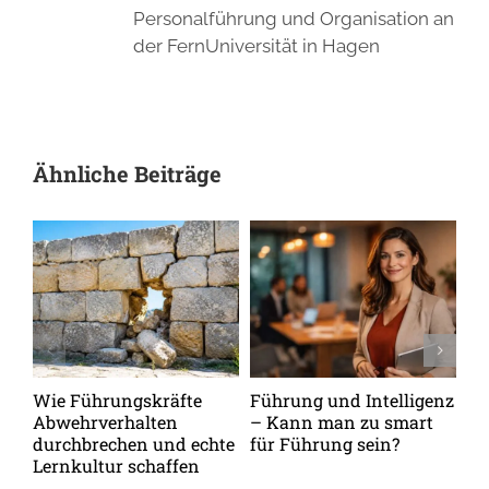
Personalführung und Organisation an
der FernUniversität in Hagen
Ähnliche Beiträge
Wie Führungskräfte
Führung und Intelligenz
De
Abwehrverhalten
– Kann man zu smart
de
durchbrechen und echte
für Führung sein?
me
Lernkultur schaffen
Pe
be