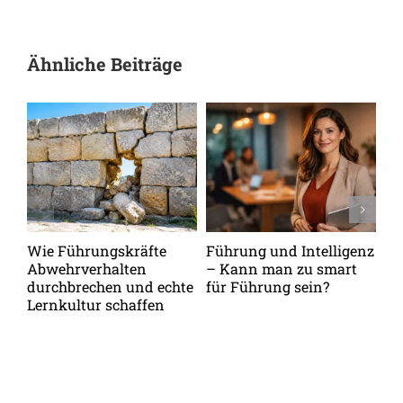
Ähnliche Beiträge
Wie Führungskräfte
Führung und Intelligenz
De
Abwehrverhalten
– Kann man zu smart
de
durchbrechen und echte
für Führung sein?
me
Lernkultur schaffen
Pe
be
Ga