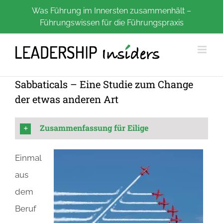
Zum
Was Führung im Innersten zusammenhält –
Führungswissen für die Führungspraxis
Inhalt
springen
Sabbaticals – Eine Studie zum Change
der etwas anderen Art
Zusammenfassung für Eilige
Einmal
aus
dem
Beruf